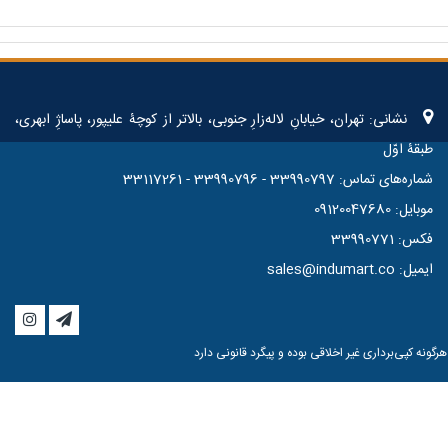
نشانی: تهران، خیابانِ لاله‌زارِ جنوبی، بالاتر از کوچۀ علیپور، پاساژِ ابهری،
طبقۀ اوّل
شماره‌های تماس: 33990797 - 33990796 - 33117261
موبایل: 09120047680
فکس: 33990771
ایمیل: sales@indumart.co
رگونه کپی‌برداری غیر اخلاقی بوده و پیگرد قانونی دارد