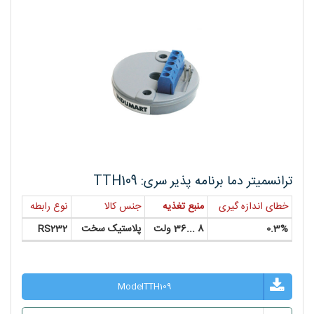
ترانسمیتر دما برنامه پذیر سری: TTH109
خطای اندازه گیری
منبع تغذیه
جنس کالا
نوع رابطه
0.3%
8 ...36 ولت
پلاستیک سخت
RS232
ModelTTH109