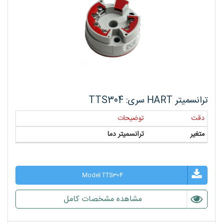
ترانسمیتر HART سری: TTS304
دقت
توضیحات
متغیر
ترانسمیتر دما
Model TTS304
مشاهده مشخصات کامل