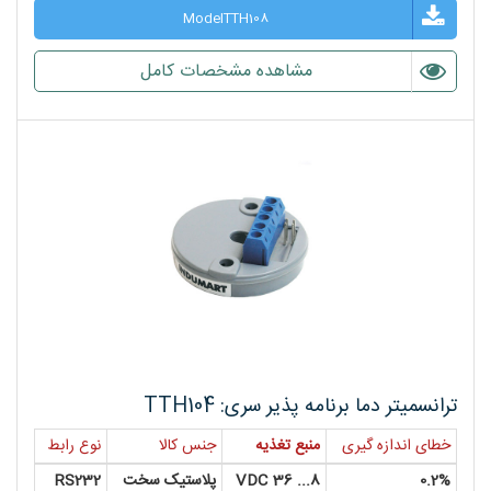
ModelTTH108
مشاهده مشخصات کامل
ترانسمیتر دما برنامه پذیر سری: TTH104
خطای اندازه گیری
منبع تغذیه
جنس کالا
نوع رابط
0.2%
8... 36 VDC
پلاستیک سخت
RS232