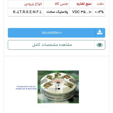
دقت
منبع تغذیه
جنس کالا
انواع ورودی
0.04%
10...35 VDC
پلاستیک سخت
K.J,T.R.S.E.N.F.L
ModelSEM210
مشاهده مشخصات کامل