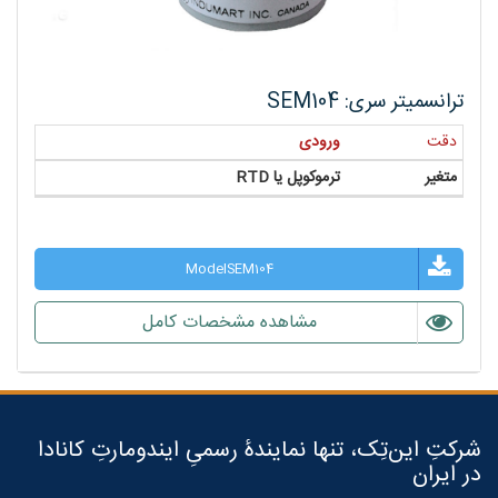
ترانسمیتر سری: SEM104
دقت
ورودی
متغیر
ترموکوپل یا RTD
ModelSEM104
مشاهده مشخصات کامل
شرکتِ این‌تِک، تنها نمایندۀ رسمیِ ایندومارتِ کانادا
در ایران