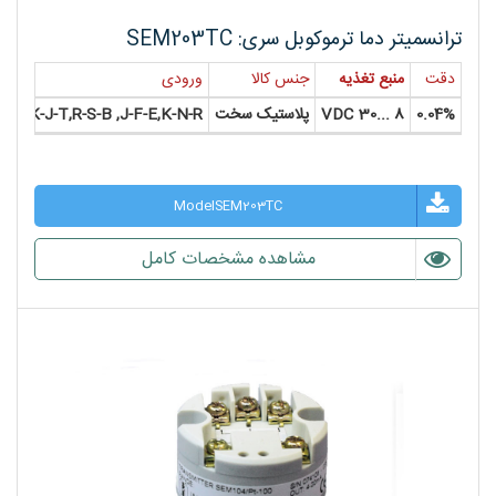
ترانسمیتر دما ترموکوبل سری: SEM203TC
دقت
منبع تغذیه
جنس کالا
ورودی
0.04%
8 ...30 VDC
پلاستیک سخت
K-J-T,R-S-B ,J-F-E,K-N-R
ModelSEM203TC
مشاهده مشخصات کامل