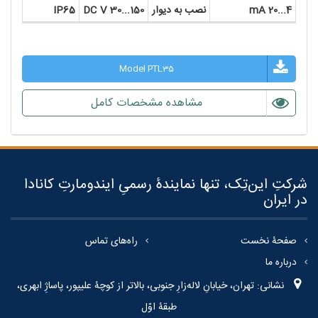
4...20 mA
نصب به دیوار
150...30 DC V
IP65
Model PTL35
مشاهده مشخصات کامل
شرکتِ این‌تِک، تنها نمایندۀ رسمیِ ایندومارتِ کانادا
در ایران
صفحۀ نخست
راه‌های تماس
درباره ما
نشانی: تهران، خیابانِ لاله‌زارِ جنوبی، بالاتر از کوچۀ علیپور، پاساژِ ابهری،
طبقۀ اوّل