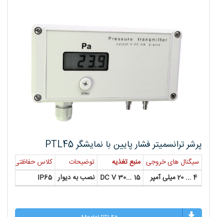
پرشر ترانسمیتر فشار پایین با نمایشگر PTL45
سیگنال های خروجی
منبع تغذیه
توضیحات
کلاس حفاظتی
4 ... 20 میلی آمپر
15 ...30 DC V
نصب به دیوار
IP65