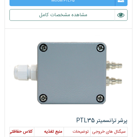
Model PTL45
مشاهده مشخصات کامل
پرشر ترانسمیتر PTL35
سیگنال های خروجی
توضیحات
منبع تغذیه
کلاس حفاظتی